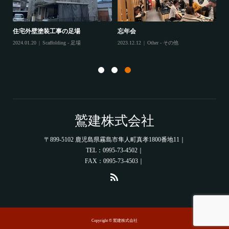
住宅外壁塗装工事の足場
忘年会
住
2024.01.20
Scaffolding - 足場
2023.12.12
Other - その他
202
鷲建株式会社
〒899-5102 鹿児島県霧島市隼人町真孝1800番地11｜
TEL：0995-73-4502｜
FAX：0995-73-4503｜
Copyright © 鷲建株式会社