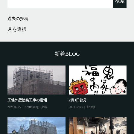
索:
過去の投稿
過
去
の
投
稿
新着BLOG
工場外壁塗装工事の足場
2月3日節分
鷲
2024.02.27
Scaffolding - 足場
2024.02.03
未分類
202