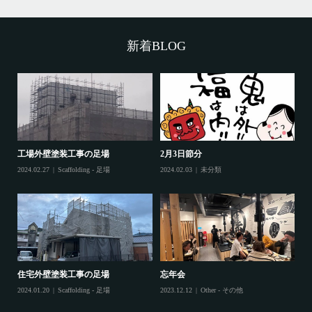
の
投
稿
新着BLOG
工場外壁塗装工事の足場
2月3日節分
鷲
2024.02.27
Scaffolding - 足場
2024.02.03
未分類
202
住宅外壁塗装工事の足場
忘年会
住
2024.01.20
Scaffolding - 足場
2023.12.12
Other - その他
202