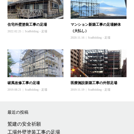
住宅外壁塗装工事の足場
マンション新築工事の足場解体
（大払し）
2022.02.25
Scaffolding - 足場
2020.11.16
Scaffolding - 足場
破風改修工事の足場
医療施設新築工事の外部足場
2019.08.21
Scaffolding - 足場
2019.11.19
Scaffolding - 足場
最近の投稿
鷲建の安全祈願
工場外壁塗装工事の足場