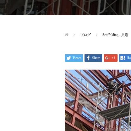
ブログ
Scaffolding - 足場
Tweet
Share
+1
Ha