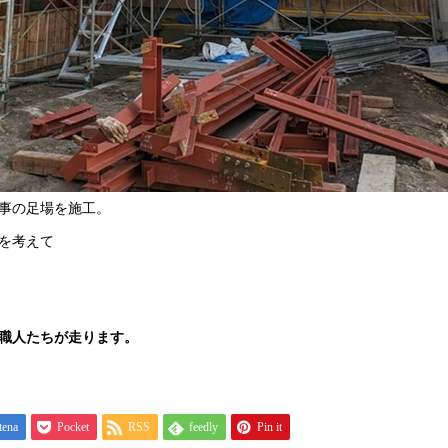
事の足場を施工。
を考えて
職人たちが走ります。
tena
Pocket
RSS
feedly
Pin it