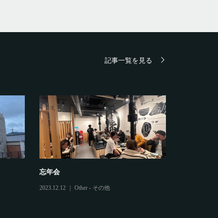
投
稿
記事一覧を見る
忘年会
鷲建の安全
2023.12.12
Other - その他
2025.03.04