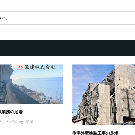
さい。
検業務の足場
2
Scaffolding - 足場
住宅外壁塗装工事の足場