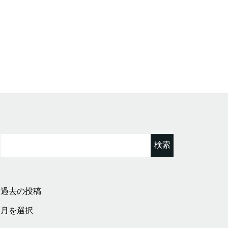
検
索:
過去の投稿
過
去
の