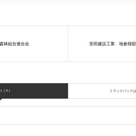
森林組合連合会
安田建設工業 地倉様邸
( 0 )
トラックバック