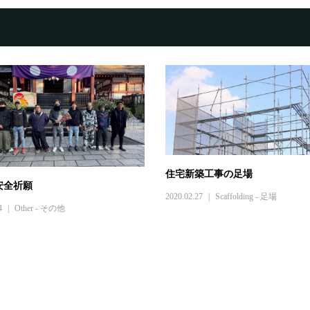
住宅新築工事の足場
安全祈願
2020.02.27
Scaffolding - 足場
4
Other - その他