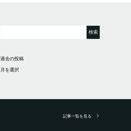
検
索:
過去の投稿
過
去
の
投
稿
記事一覧を見る