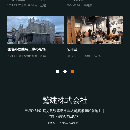
鷲
2024.02.27
Scaffolding - 足場
2024.02.03
未分類
202
住宅外壁塗装工事の足場
忘年会
住
2024.01.20
Scaffolding - 足場
2023.12.12
Other - その他
202
鷲建株式会社
〒899-5102 鹿児島県霧島市隼人町真孝1800番地11｜
TEL：0995-73-4502｜
FAX：0995-73-4503｜