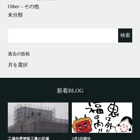
Other – その他
未分類
検
索:
過去の投稿
過
去
の
投
稿
新着BLOG
工場外壁塗装工事の足場
2月3日節分