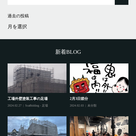
過去の投稿
過
去
の
投
稿
新着BLOG
工場外壁塗装工事の足場
2月3日節分
鷲
2024.02.27
Scaffolding - 足場
2024.02.03
未分類
202