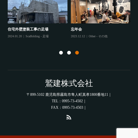
住宅外壁塗装工事の足場
忘年会
住
2024.01.20
Scaffolding - 足場
2023.12.12
Other - その他
202
鷲建株式会社
〒899-5102 鹿児島県霧島市隼人町真孝1800番地11｜
TEL：0995-73-4502｜
FAX：0995-73-4503｜