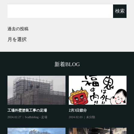
検
索:
過去の投稿
過
去
の
投
稿
新着BLOG
工場外壁塗装工事の足場
2月3日節分
鷲
2024.02.27
Scaffolding - 足場
2024.02.03
未分類
202