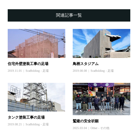
関連記事一覧
住宅外壁塗装工事の足場
鳥栖スタジアム
2019.11.01
Scaffolding - 足場
2019.08.08
Scaffolding - 足場
タンク塗装工事の足場
鷲建の安全祈願
2019.08.21
Scaffolding - 足場
2025.03.04
Other - その他