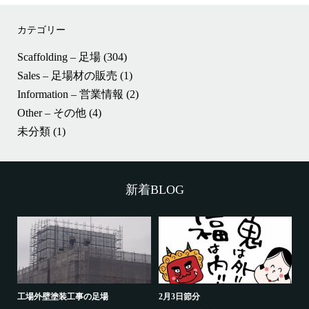
カテゴリー
Scaffolding – 足場
(304)
Sales – 足場材の販売
(1)
Information – 営業情報
(2)
Other – その他
(4)
未分類
(1)
新着BLOG
工場外壁塗装工事の足場
2月3日節分
鷲