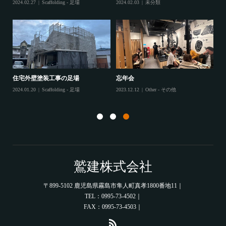
2024.02.27
Scaffolding - 足場
2024.02.03
未分類
202
住宅外壁塗装工事の足場
忘年会
住
2024.01.20
Scaffolding - 足場
2023.12.12
Other - その他
202
鷲建株式会社
〒899-5102 鹿児島県霧島市隼人町真孝1800番地11｜
TEL：0995-73-4502｜
FAX：0995-73-4503｜