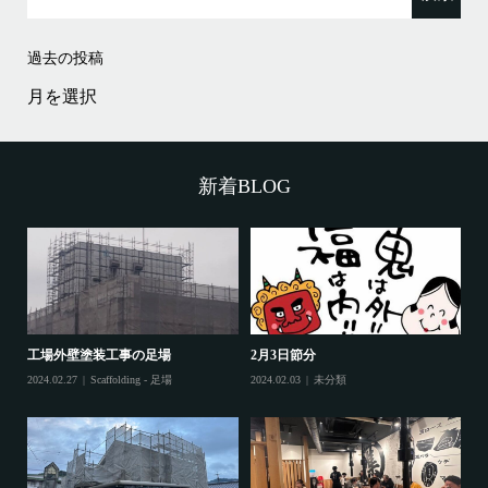
過去の投稿
過
去
の
投
稿
新着BLOG
工場外壁塗装工事の足場
2月3日節分
鷲
2024.02.27
Scaffolding - 足場
2024.02.03
未分類
202