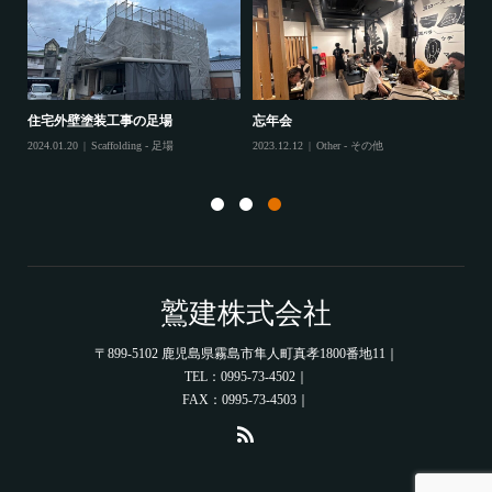
住宅外壁塗装工事の足場
忘年会
住
2024.01.20
Scaffolding - 足場
2023.12.12
Other - その他
202
鷲建株式会社
〒899-5102 鹿児島県霧島市隼人町真孝1800番地11｜
TEL：0995-73-4502｜
FAX：0995-73-4503｜