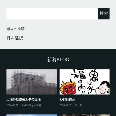
検
索:
過去の投稿
過
去
の
投
稿
新着BLOG
工場外壁塗装工事の足場
2月3日節分
鷲
2024.02.27
Scaffolding - 足場
2024.02.03
未分類
202