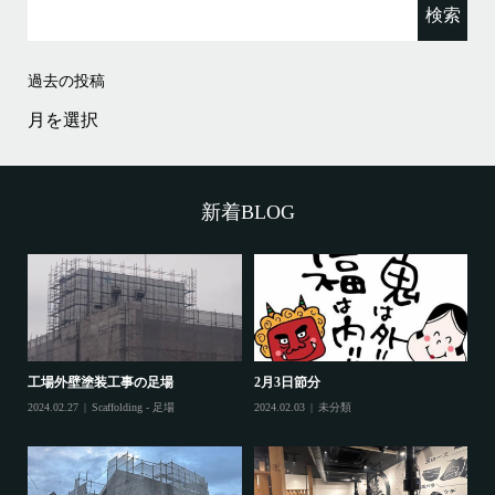
索:
過去の投稿
過
去
の
投
稿
新着BLOG
工場外壁塗装工事の足場
2月3日節分
鷲
2024.02.27
Scaffolding - 足場
2024.02.03
未分類
202