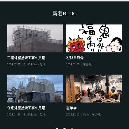
投
稿
新着BLOG
工場外壁塗装工事の足場
2月3日節分
鷲
2024.02.27
Scaffolding - 足場
2024.02.03
未分類
202
住宅外壁塗装工事の足場
忘年会
住
2024.01.20
Scaffolding - 足場
2023.12.12
Other - その他
202