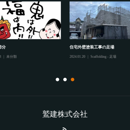
節分
住宅外壁塗装工事の足場
3
未分類
2024.01.20
Scaffolding - 足場
鷲建株式会社