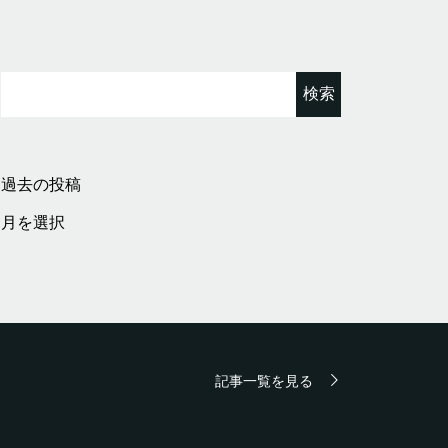
検
索:
過去の投稿
過
去
の
投
稿
記事一覧を見る