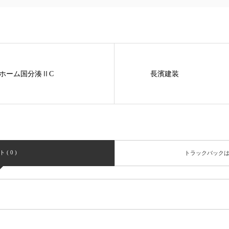
ホーム国分湊ⅡC
長濱建装
( 0 )
トラックバック