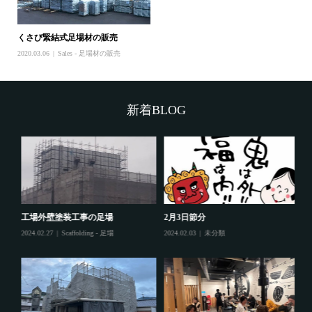
くさび緊結式足場材の販売
2020.03.06
Sales - 足場材の販売
新着BLOG
工場外壁塗装工事の足場
2月3日節分
鷲
2024.02.27
Scaffolding - 足場
2024.02.03
未分類
202