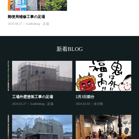
郵便局補修工事の足場
2019.08.27
Scaffolding - 足場
新着BLOG
工場外壁塗装工事の足場
2月3日節分
鷲
2024.02.27
Scaffolding - 足場
2024.02.03
未分類
20