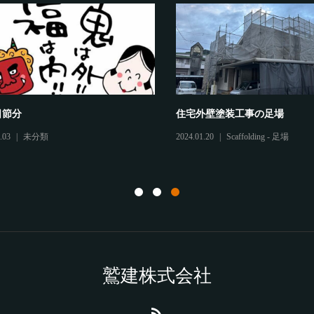
節分
住宅外壁塗装工事の足場
3
未分類
2024.01.20
Scaffolding - 足場
鷲建株式会社