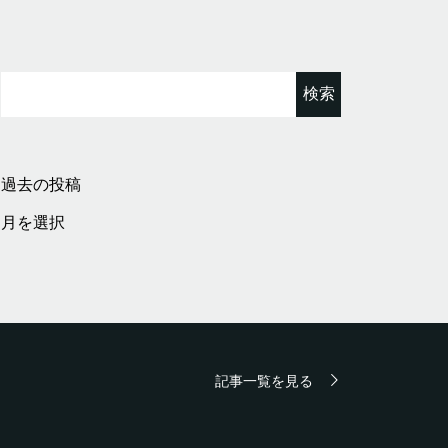
検
索:
過去の投稿
過
去
の
投
稿
記事一覧を見る