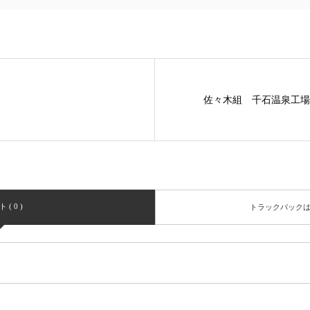
佐々木組 千石温泉工場
( 0 )
トラックバック