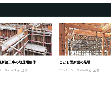
設新築工事の地足場解体
こども園新設の足場
4
Scaffolding - 足場
2019.11.05
Scaffolding - 足場