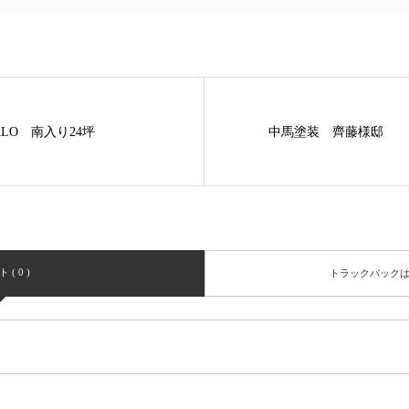
ALO 南入り24坪
中馬塗装 齊藤様邸
( 0 )
トラックバック