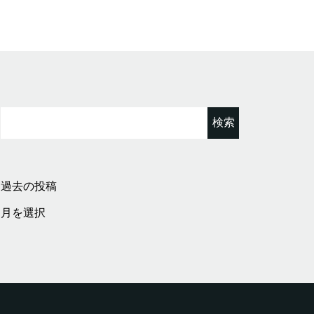
検
索:
過去の投稿
過
去
の
投
稿