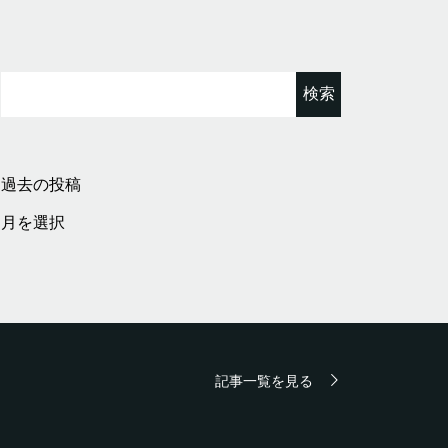
検
索:
過去の投稿
過
去
の
投
稿
記事一覧を見る