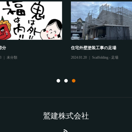
節分
住宅外壁塗装工事の足場
3
未分類
2024.01.20
Scaffolding - 足場
鷲建株式会社