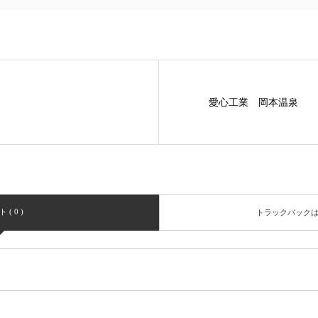
愛心工業 岡本温泉
( 0 )
トラックバック