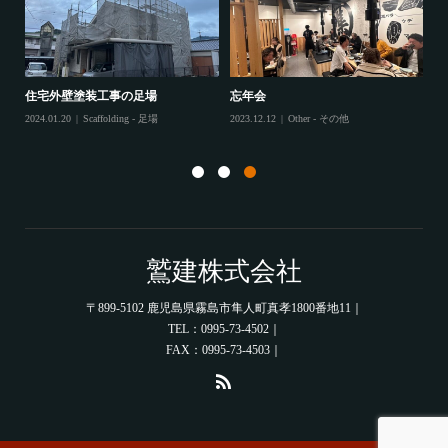
住宅外壁塗装工事の足場
忘年会
住
2024.01.20
Scaffolding - 足場
2023.12.12
Other - その他
202
鷲建株式会社
〒899-5102 鹿児島県霧島市隼人町真孝1800番地11｜
TEL：0995-73-4502｜
FAX：0995-73-4503｜