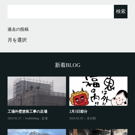
検
索:
過去の投稿
過
去
の
投
稿
新着BLOG
工場外壁塗装工事の足場
2月3日節分
鷲
2024.02.27
Scaffolding - 足場
2024.02.03
未分類
202