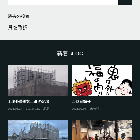
過去の投稿
過
去
の
投
稿
新着BLOG
工場外壁塗装工事の足場
2月3日節分
鷲
2024.02.27
Scaffolding - 足場
2024.02.03
未分類
202