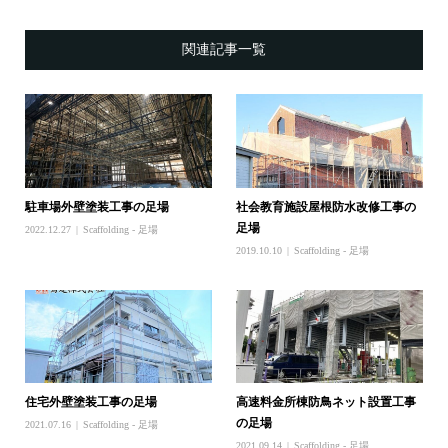
関連記事一覧
駐車場外壁塗装工事の足場
社会教育施設屋根防水改修工事の
足場
2022.12.27
Scaffolding - 足場
2019.10.10
Scaffolding - 足場
住宅外壁塗装工事の足場
高速料金所棟防鳥ネット設置工事
の足場
2021.07.16
Scaffolding - 足場
2021.09.14
Scaffolding - 足場