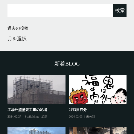
検
索:
過去の投稿
過
去
の
投
稿
新着BLOG
工場外壁塗装工事の足場
2月3日節分
鷲
2024.02.27
Scaffolding - 足場
2024.02.03
未分類
202