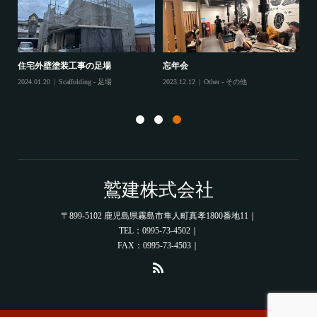
住宅外壁塗装工事の足場
忘年会
住
2024.01.20
Scaffolding - 足場
2023.12.12
Other - その他
202
鷲建株式会社
〒899-5102 鹿児島県霧島市隼人町真孝1800番地11｜
TEL：0995-73-4502｜
FAX：0995-73-4503｜