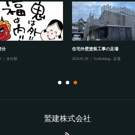
節分
住宅外壁塗装工事の足場
3
未分類
2024.01.20
Scaffolding - 足場
鷲建株式会社