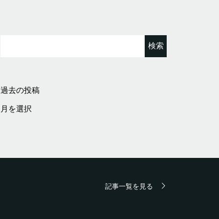
検
索:
過去の投稿
過
去
の
投
稿
記事一覧を見る