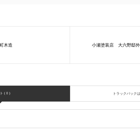
田町木造
小瀬塗装店 大六野邸外
( 0 )
トラックバック