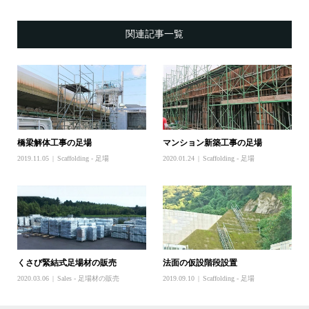
関連記事一覧
橋梁解体工事の足場
マンション新築工事の足場
2019.11.05
Scaffolding - 足場
2020.01.24
Scaffolding - 足場
くさび緊結式足場材の販売
法面の仮設階段設置
2020.03.06
Sales - 足場材の販売
2019.09.10
Scaffolding - 足場