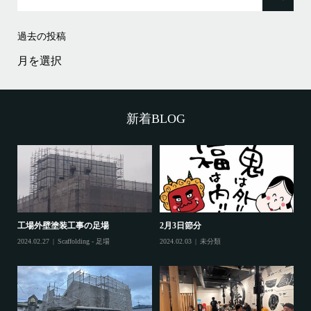
過去の投稿
過
去
の
投
稿
新着BLOG
工場外壁塗装工事の足場
2月3日節分
鷲
2024.02.27
Scaffolding - 足場
2024.02.03
未分類
202