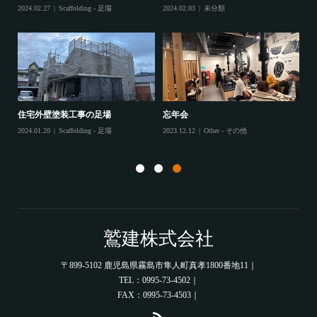
鷲
2024.02.27
Scaffolding - 足場
2024.02.03
未分類
202
住宅外壁塗装工事の足場
忘年会
住
2024.01.20
Scaffolding - 足場
2023.12.12
Other - その他
202
鷲建株式会社
〒899-5102 鹿児島県霧島市隼人町真孝1800番地11｜
TEL：0995-73-4502｜
FAX：0995-73-4503｜