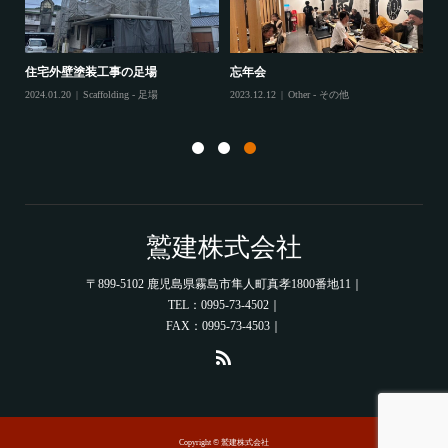
住宅外壁塗装工事の足場
忘年会
住
2024.01.20
Scaffolding - 足場
2023.12.12
Other - その他
202
鷲建株式会社
〒899-5102 鹿児島県霧島市隼人町真孝1800番地11｜
TEL：0995-73-4502｜
FAX：0995-73-4503｜
Copyright © 鷲建株式会社