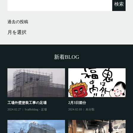
索:
過去の投稿
過
去
の
投
稿
新着BLOG
工場外壁塗装工事の足場
2月3日節分
鷲
2024.02.27
Scaffolding - 足場
2024.02.03
未分類
202