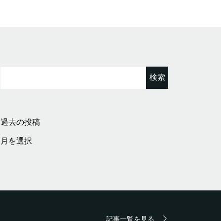
検
索:
過去の投稿
過
去
の
投
稿
記事一覧を見る