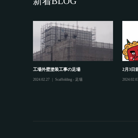
新着BLOG
忘年会
鷲建の安全
2023.12.12
Other - その他
2025.03.04