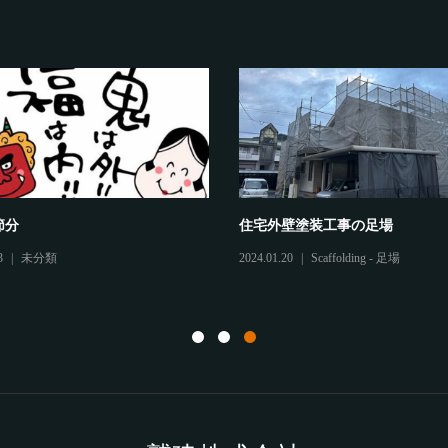
工場外壁塗装工事の足場
祈願
2024.07.15
Scaffolding - 足場
Other - その他