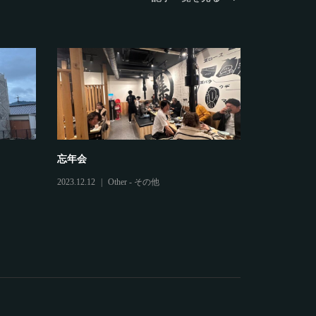
住宅新築工事の足場
水力発電所の
2024.06.26
Scaffolding - 足場
2024.05.25
Scaf