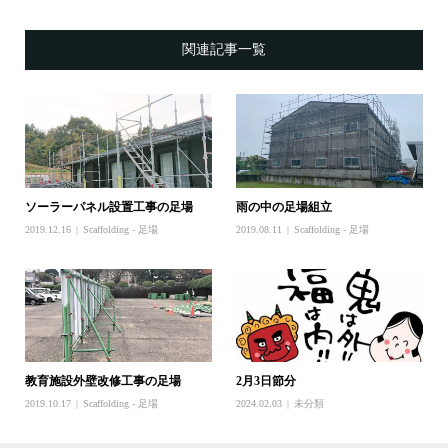
関連記事一覧
ソーラーパネル設置工事の足場
雨の中の足場組立
2019.12.16
Scaffolding - 足場
2019.08.11
Scaffolding - 足場
教育施設外壁改修工事の足場
2月3日節分
2019.10.17
Scaffolding - 足場
2024.02.03
未分類