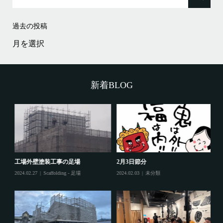
過去の投稿
過
去
の
投
稿
新着BLOG
工場外壁塗装工事の足場
2月3日節分
鷲
2024.02.27
Scaffolding - 足場
2024.02.03
未分類
202