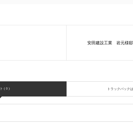
安田建設工業 岩元様邸
( 0 )
トラックバック