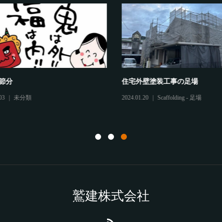
節分
住宅外壁塗装工事の足場
3
未分類
2024.01.20
Scaffolding - 足場
鷲建株式会社