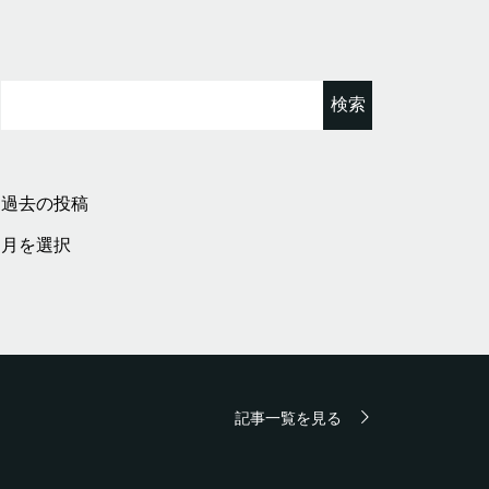
検
索:
過去の投稿
過
去
の
投
稿
記事一覧を見る