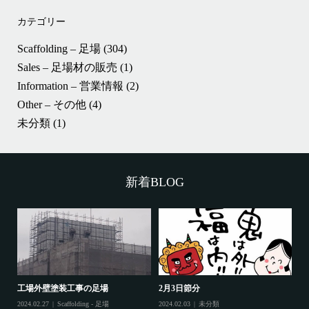
カテゴリー
Scaffolding – 足場
(304)
Sales – 足場材の販売
(1)
Information – 営業情報
(2)
Other – その他
(4)
未分類
(1)
新着BLOG
工場外壁塗装工事の足場
2月3日節分
鷲
2024.02.27
Scaffolding - 足場
2024.02.03
未分類