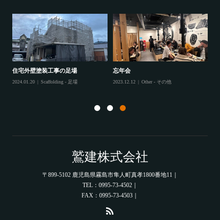
202
住宅外壁塗装工事の足場
忘年会
住
2024.01.20
Scaffolding - 足場
2023.12.12
Other - その他
202
鷲建株式会社
〒899-5102 鹿児島県霧島市隼人町真孝1800番地11｜
TEL：0995-73-4502｜
FAX：0995-73-4503｜