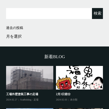
検
索:
過去の投稿
過
去
の
投
稿
新着BLOG
工場外壁塗装工事の足場
2月3日節分
鷲
2024.02.27
Scaffolding - 足場
2024.02.03
未分類
202