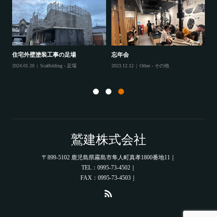
住宅外壁塗装工事の足場
忘年会
住
2024.01.20
Scaffolding - 足場
2023.12.12
Other - その他
202
鷲建株式会社
〒899-5102 鹿児島県霧島市隼人町真孝1800番地11｜
TEL：0995-73-4502｜
FAX：0995-73-4503｜