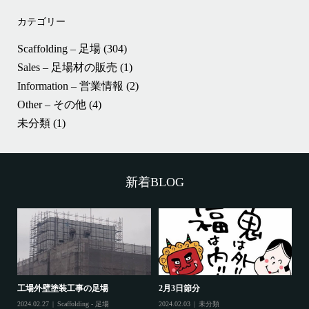
カテゴリー
Scaffolding – 足場
(304)
Sales – 足場材の販売
(1)
Information – 営業情報
(2)
Other – その他
(4)
未分類
(1)
新着BLOG
工場外壁塗装工事の足場
2月3日節分
鷲
2024.02.27
Scaffolding - 足場
2024.02.03
未分類