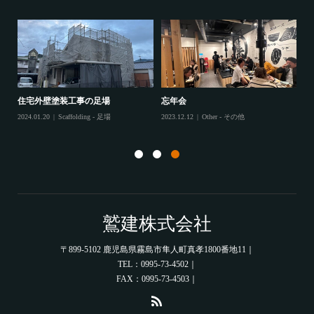
202
住宅外壁塗装工事の足場
忘年会
住
2024.01.20
Scaffolding - 足場
2023.12.12
Other - その他
202
鷲建株式会社
〒899-5102 鹿児島県霧島市隼人町真孝1800番地11｜
TEL：0995-73-4502｜
FAX：0995-73-4503｜