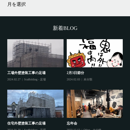
過
去
の
投
稿
新着BLOG
工場外壁塗装工事の足場
2月3日節分
鷲
2024.02.27
Scaffolding - 足場
2024.02.03
未分類
202
住宅外壁塗装工事の足場
忘年会
住
2024.01.20
Scaffolding - 足場
2023.12.12
Other - その他