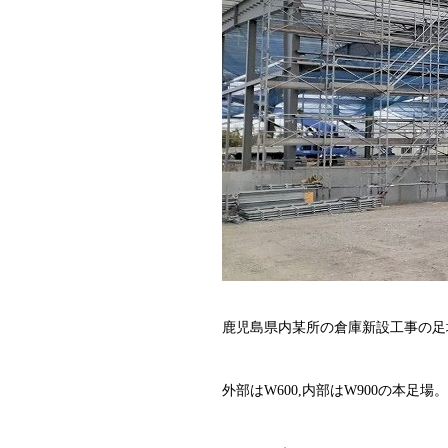
鹿児島県内某所の倉庫新設工事の足
外部はW600,内部はW900の本足