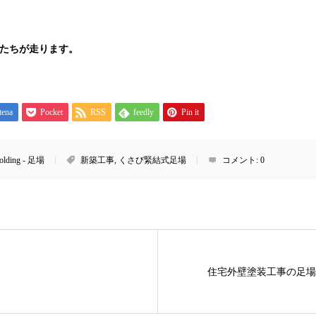
人たちが走ります。
tena
Pocket
RSS
feedly
Pin it
folding - 足場
新築工事
,
くさび緊結式足場
コメント:
0
住宅外壁塗装工事の足場