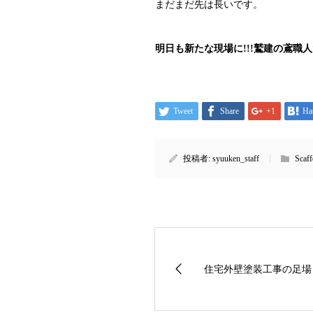
まだまだ先は長いです。
明日も新たな現場に!!!鷲建の鳶職
Tweet
Share
+1
Ha
投稿者:
syuuken_staff
Scaf
住宅外壁塗装工事の足場