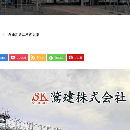
倉庫新設工事の足場
tena
Pocket
RSS
feedly
Pin it