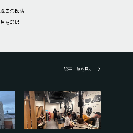
過去の投稿
過
去
の
投
稿
記事一覧を見る