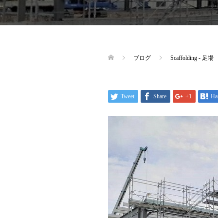
ブログ
Scaffolding - 足場
Tweet
Share
+1
Ha