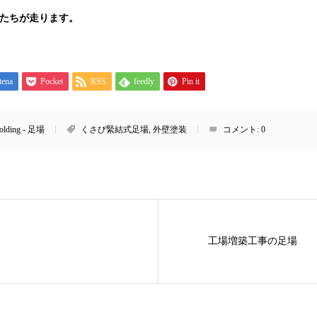
人たちが走ります。
tena
Pocket
RSS
feedly
Pin it
folding - 足場
くさび緊結式足場
,
外壁塗装
コメント:
0
工場増築工事の足場