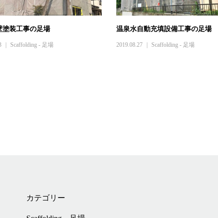
壁塗装工事の足場
温泉水自動充填設備工事の足場
3
Scaffolding - 足場
2019.08.27
Scaffolding - 足場
カテゴリー