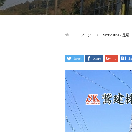
ブログ
Scaffolding - 足場
Tweet
Share
+1
Ha