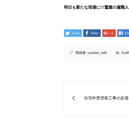
明日も新たな現場に!!!鷲建の鳶職
Tweet
Share
+1
Ha
投稿者:
syuuken_staff
Scaf
住宅外壁塗装工事の足場