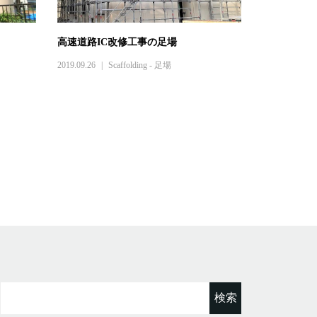
高速道路IC改修工事の足場
2019.09.26
Scaffolding - 足場
検
索: