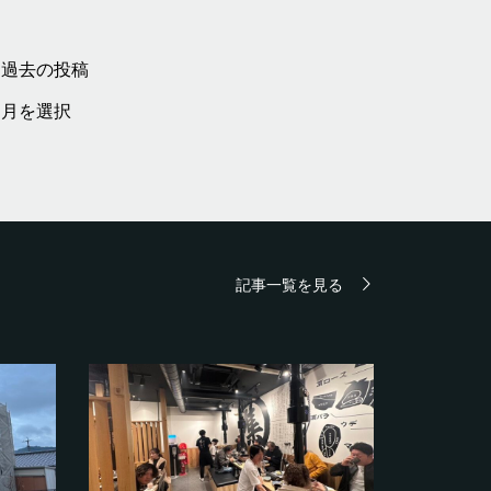
過去の投稿
過
去
の
投
稿
記事一覧を見る