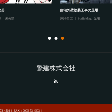
節分
住宅外壁塗装工事の足場
3
未分類
2024.01.20
Scaffolding - 足場
鷲建株式会社
4502｜ FAX：0995-73-4503｜