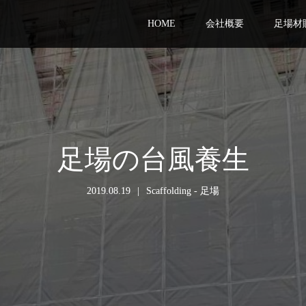
HOME
会社概要
足場材
足場の台風養生
2019.08.19
Scaffolding - 足場