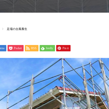
足場の台風養生
tena
Pocket
RSS
feedly
Pin it