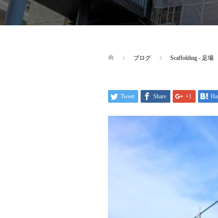
ブログ
Scaffolding - 足場
Tweet
Share
+1
Ha